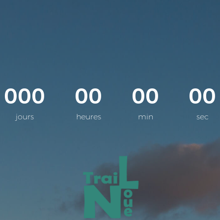
000
00
00
00
jours
heures
min
sec